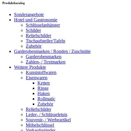
Produktkatalog
Sonderangebote
Hotel und Gastronomie
Schlüsselanhänger
Schilder
Reliefschilder
Tischaufsteller/Tafeln
Zubehör
Garderobenmarken / Ronden / Zuschnitte
Garderobenmarken
Zahlen- / Textmarken
Weitere Produkte
Kunststoffwaren
Eisenwaren
Ketten
Ringe
Haken
Rollmatic
Zubehör
Reliefschilder
Leder- / Schlüsseletuis
Souvenir- / Werbeartikel
Möbelschlüssel
Verkaufsständer