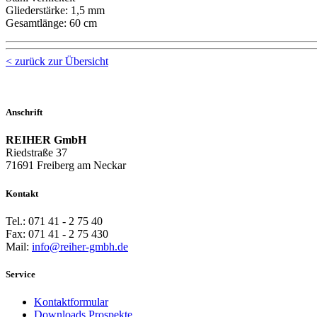
Gliederstärke: 1,5 mm
Gesamtlänge: 60 cm
< zurück zur Übersicht
Anschrift
REIHER GmbH
Riedstraße 37
71691 Freiberg am Neckar
Kontakt
Tel.: 071 41 - 2 75 40
Fax: 071 41 - 2 75 430
Mail:
info@
reiher-gmbh.de
Service
Kontaktformular
Downloads Prospekte