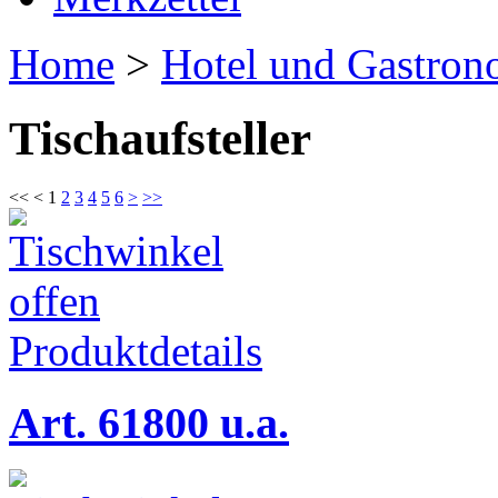
Home
>
Hotel und Gastron
Tischaufsteller
<<
<
1
2
3
4
5
6
>
>>
Produktdetails
Art. 61800 u.a.