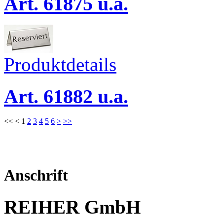
Art. 61875 u.a.
Produktdetails
Art. 61882 u.a.
<<
<
1
2
3
4
5
6
>
>>
Anschrift
REIHER GmbH